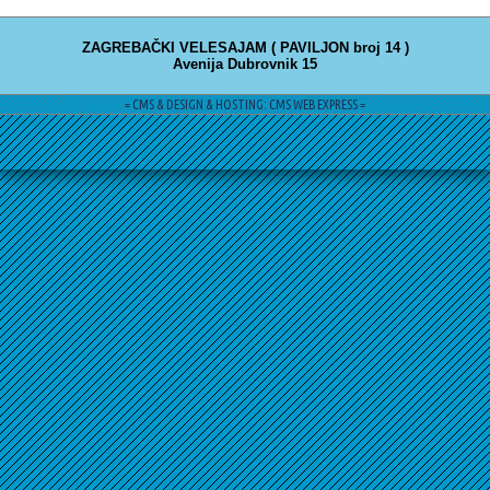
ZAGREBAČKI VELESAJAM ( PAVILJON broj 14 )
Avenija Dubrovnik 15
= CMS & DESIGN & HOSTING: CMS WEB EXPRESS =