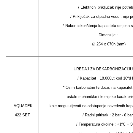
/ Električni priključak nije potre
/ Priključak za otpadnu vodu : nije p
* Nakon iskorištenja kapaciteta smjesa 
Dimenzije :
∅ 254 x 670h (mm)
UREĐAJ ZA DEKARBONIZACIJU
/ Kapacitet : 18.000Lt kod 10ºd 
* Osim karbonatne tvrdoće, na kapacitet fi
ostale mehaničke i kemijske karakteri
AQUADEK
koje mogu utjecati na odstupanja navedenih ka
422 SET
/ Radni pritisak : 2 bar - 6 bar
/ Temperatura okoline : +1ºC + 5