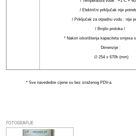
/ Temperatura vode : +1ºC + 40
/ Električni priključak nije potre
/ Priključak za otpadnu vodu : nije p
/ Brojilo protoka /
* Nakon iskorištenja kapaciteta smjesa 
Dimenzije :
∅ 254 x 670h (mm)
* Sve navededne cijene su bez izraženog PDV-a
FOTOGRAFIJE