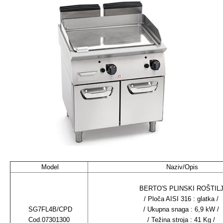
Model
Naziv/Opis
BERTO′S PLINSKI ROŠTIL
/ Ploča AISI 316 : glatka /
SG7FL4B/CPD
/ Ukupna snaga : 6,9 kW /
Cod.07301300
/ Težina stroja : 41 Kg /