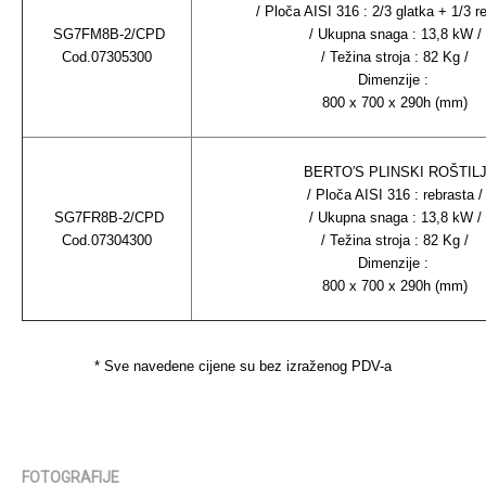
/ Ploča AISI 316 : 2/3 glatka + 1/3 re
SG7FM8B-2/CPD
/ Ukupna snaga : 13,8 kW /
Cod.07305300
/ Težina stroja : 82 Kg /
Dimenzije :
800 x 700 x 290h (mm)
BERTO′S PLINSKI ROŠTIL
/ Ploča AISI 316 : rebrasta /
SG7FR8B-2/CPD
/ Ukupna snaga : 13,8 kW /
Cod.07304300
/ Težina stroja : 82 Kg /
Dimenzije :
800 x 700 x 290h (mm)
* Sve navedene cijene su bez izraženog PDV-a
FOTOGRAFIJE