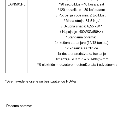
LAPI50CPL
*90 sec/ciklus - 40 košara/sat
*120 sec/ciklus - 30 košara/sat
/ Potrošnja vode min: 2 L-ciklus /
/ Masa stroja: 81,5 Kg /
/ Ukupna snaga: 6,55 kW /
/ Napajanje: 400V/3N/50Hz /
*Standarna oprema:
1x košara za tanjure (12/18 tanjura)
1x košarica za žličice
1x dozator sredstva za ispiranje
Dimenzije: 703 x 757 x 1494(h) mm
*S električnim dozatorom deterdženata i odvodnom
*Sve navedene cijene su bez izraženog PDV-a
Dodatna oprema: