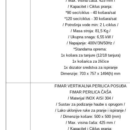
/ Max. visina čaša: 425 mm /
/ Kapacitet i Ciklus pranja:
*90 sec/ciklus - 40 košara/sat
*120 sec/ciklus - 30 košara/sat
/ Potrošnja vode min: 2 L-ciklus /
/ Masa stroja: 81,5 Kg /
/ Ukupna snaga: 6,55 kW /
/ Napajanje: 400V/3N/50Hz /
*Standarna oprema:
1x košara za tanjure (12/18 tanjura)
1x košarica za žličice
1x dozator sredstva za ispiranje
Dimenzije: 703 x 757 x 1494(h) mm
FIMAR VERTIKALNA PERILICA POSUĐA
FIMAR PERILICA ČAŠA
/ Materijal INOX AISI 304 /
/ Sustav za podizanje haube s oprugom /
/ Lako uklonjive ruke za pranje i ispiranje /
/ Dimenzije košare: 500 x 500 (mm)
/ Max. visina čaša: 425 mm /
/ Kapacitet i Ciklus pranja: