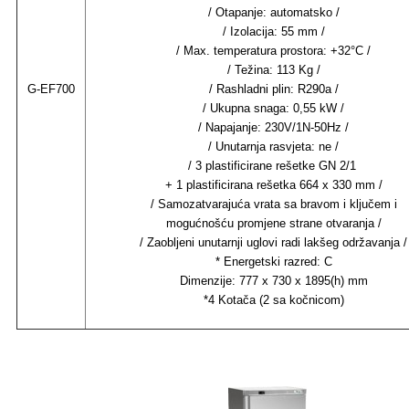
/ Otapanje: automatsko /
/ Izolacija: 55 mm /
/ Max. temperatura prostora: +32°C /
/ Težina: 113 Kg /
G-EF700
/ Rashladni plin: R290a /
/ Ukupna snaga: 0,55 kW /
/ Napajanje: 230V/1N-50Hz /
/ Unutarnja rasvjeta: ne /
/ 3 plastificirane rešetke GN 2/1
+ 1 plastificirana rešetka 664 x 330 mm /
/ Samozatvarajuća vrata sa bravom i ključem i
mogućnošću promjene strane otvaranja /
/ Zaobljeni unutarnji uglovi radi lakšeg održavanja /
* Energetski razred: C
Dimenzije: 777 x 730 x 1895(h) mm
*4 Kotača (2 sa kočnicom)