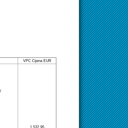
VPC Cijena EUR
/
1.532,95