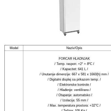
Model
Naziv/Opis
FORCAR HLADNJAK
/ Temp. raspon: +2° + 8ºC /
/ Kapacitet: 641 L /
/ Unutarnje dimenzije: 667 x 581 x 1660(h) mm /
/ Digitalni displej sa prikazom temp. /
/ Elektronske kontrole /
/ Hlađenje: ventilirano /
/ Otapanje: automatsko /
/ Izolacija: 55 mm /
/ Max. temperatura prostora: +32°C /
/ Težina: 105 Kg /