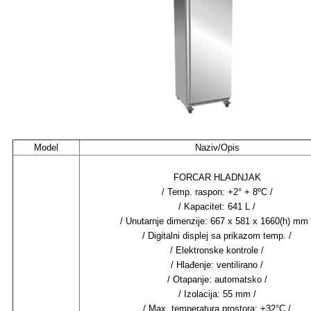
Model
Naziv/Opis
FORCAR HLADNJAK
/ Temp. raspon: +2° + 8ºC /
/ Kapacitet: 641 L /
/ Unutarnje dimenzije: 667 x 581 x 1660(h) mm 
/ Digitalni displej sa prikazom temp. /
/ Elektronske kontrole /
/ Hlađenje: ventilirano /
/ Otapanje: automatsko /
/ Izolacija: 55 mm /
/ Max. temperatura prostora: +32°C /