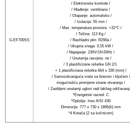
/ Elektronske kontrole /
/ Hlađenje: ventilirano /
/ Otapanje: automatsko /
/ Izolacija: 55 mm /
/ Max. temperatura prostora: +32°C /
/ Težina: 113 Kg /
G-EF700SS
/ Rashladni plin: R290a /
/ Ukupna snaga: 0,55 kW /
/ Napajanje: 230V/1N-50Hz /
/ Unutarnja rasvjeta: ne /
/ 3 plastificirane rešetke GN 2/1
+ 1 plastificirana rešetka 664 x 330 (mm) /
/ Samozatvarajuća vrata sa bravom i ključem i
mogućnošću promjene strane otvaranja /
/ Zaobljeni unutarnji uglovi radi lakšeg održavanja
*Energetski razred: C
*Oplošje: Inox AISI 430
Dimenzije: 777 x 730 x 1895(h) mm
*4 Kotača (2 sa kočnicom)