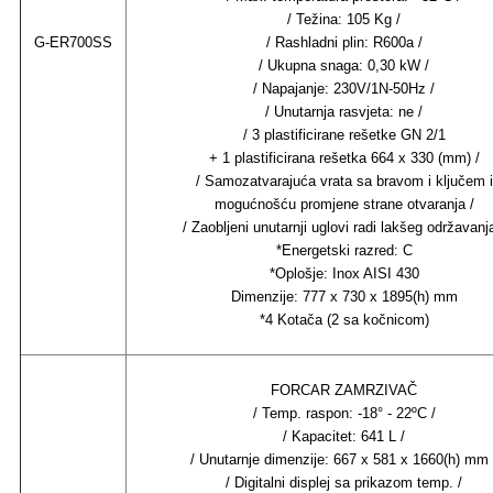
/ Težina: 105 Kg /
G-ER700SS
/ Rashladni plin: R600a /
/ Ukupna snaga: 0,30 kW /
/ Napajanje: 230V/1N-50Hz /
/ Unutarnja rasvjeta: ne /
/ 3 plastificirane rešetke GN 2/1
+ 1 plastificirana rešetka 664 x 330 (mm) /
/ Samozatvarajuća vrata sa bravom i ključem i
mogućnošću promjene strane otvaranja /
/ Zaobljeni unutarnji uglovi radi lakšeg održavanja
*Energetski razred: C
*Oplošje: Inox AISI 430
Dimenzije: 777 x 730 x 1895(h) mm
*4 Kotača (2 sa kočnicom)
FORCAR ZAMRZIVAČ
/ Temp. raspon: -18° - 22ºC /
/ Kapacitet: 641 L /
/ Unutarnje dimenzije: 667 x 581 x 1660(h) mm 
/ Digitalni displej sa prikazom temp. /