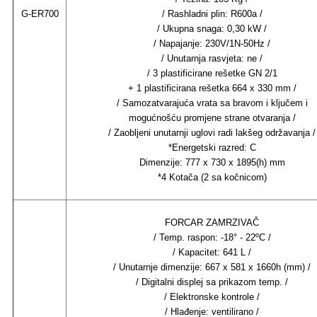
G-ER700
/ Rashladni plin: R600a /
/ Ukupna snaga: 0,30 kW /
/ Napajanje: 230V/1N-50Hz /
/ Unutarnja rasvjeta: ne /
/ 3 plastificirane rešetke GN 2/1
+ 1 plastificirana rešetka 664 x 330 mm /
/ Samozatvarajuća vrata sa bravom i ključem i
mogućnošću promjene strane otvaranja /
/ Zaobljeni unutarnji uglovi radi lakšeg održavanja /
*Energetski razred: C
Dimenzije: 777 x 730 x 1895(h) mm
*4 Kotača (2 sa kočnicom)
FORCAR ZAMRZIVAČ
/ Temp. raspon: -18° - 22ºC /
/ Kapacitet: 641 L /
/ Unutarnje dimenzije: 667 x 581 x 1660h (mm) /
/ Digitalni displej sa prikazom temp. /
/ Elektronske kontrole /
/ Hlađenje: ventilirano /