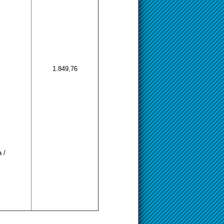
1.849,76
 /