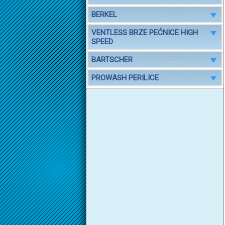
BERKEL
VENTLESS BRZE PEĆNICE HIGH
SPEED
BARTSCHER
PROWASH PERILICE