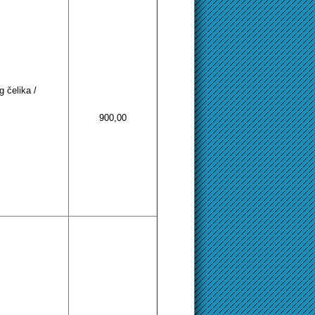
g čelika /
900,00