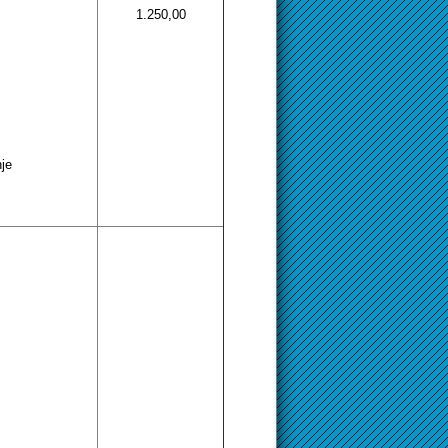
1.250,00
nje