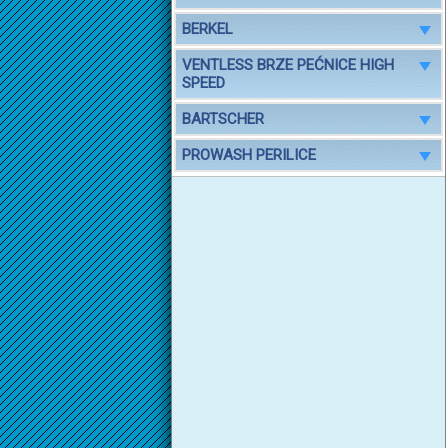
BERKEL
VENTLESS BRZE PEĆNICE HIGH
SPEED
BARTSCHER
PROWASH PERILICE