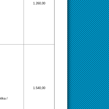
1.260,00
1.540,00
lika /