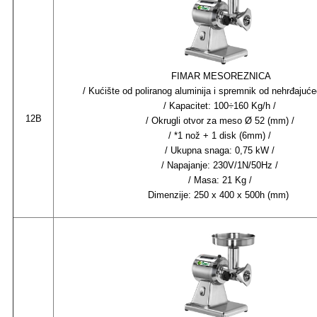
FIMAR MESOREZNICA
/
Kućište od poliranog aluminija i spremnik od nehrđajuće
/ Kapacitet: 100÷160 Kg/h /
12B
/ Okrugli otvor za meso Ø 52 (mm) /
/ *1 nož + 1 disk (6mm) /
/ Ukupna snaga: 0,75 kW /
/ Napajanje: 230V/1N/50Hz /
/ Masa: 21 Kg /
Dimenzije: 250 x 400 x 500h (mm)