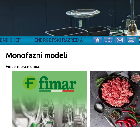
EF
ENERGETSKI RAZRED A
NOVA ADRESA
Monofazni modeli
Fimar mesoreznice