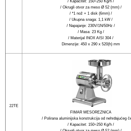
/ Kapacitet: 150÷250 Kg/h /
/ Okrugli otvor za meso Ø 52 (mm) /
/ *1 nož + 1 disk (6mm) /
/ Ukupna snaga: 1,1 kW /
/ Napajanje: 230V/1N/50Hz /
/ Masa: 23 Kg /
/ Materijal INOX AISI 304 /
Dimenzije: 450 x 290 x 520(h) mm
22TE
FIMAR MESOREZNICA
/ Polirana aluminijska konstrukcija od nehrđajućeg če
/ Kapacitet: 150÷250 Kg/h /
/ Okrugli otvor za meso Ø 52 (mm) /