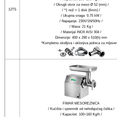
/ Okrugli otvor za meso Ø 52 (mm) /
12TS
/ *1 nož + 1 disk (6mm) /
/ Ukupna snaga: 0,75 kW /
/ Napajanje: 230V/1N/50Hz /
/ Masa: 21 Kg /
/ Materijal INOX AISI 304 /
Dimenzije: 400 x 290 x 510(h) mm
*Kompletno skidljiva i uklonjiva jednica za mljeve
FIMAR MESOREZNICA
/
Kućište i spremnik od nehrđajućeg čelika /
/ Kapacitet: 100÷160 Kg/h /