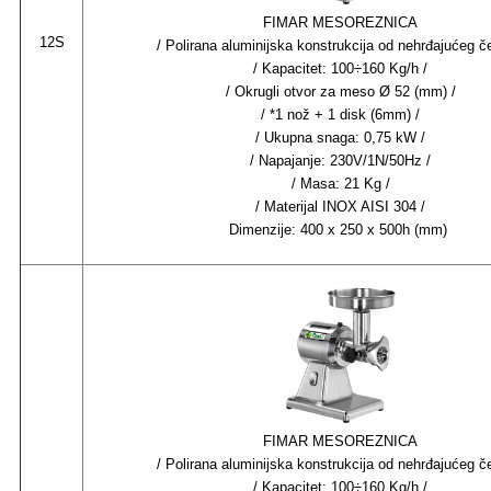
FIMAR MESOREZNICA
12S
/ Polirana aluminijska konstrukcija od nehrđajućeg če
/ Kapacitet: 100÷160 Kg/h /
/ Okrugli otvor za meso Ø 52 (mm) /
/ *1 nož + 1 disk (6mm) /
/ Ukupna snaga: 0,75 kW /
/ Napajanje: 230V/1N/50Hz /
/ Masa: 21 Kg /
/ Materijal INOX AISI 304 /
Dimenzije: 400 x 250 x 500h (mm)
FIMAR MESOREZNICA
/ Polirana aluminijska konstrukcija od nehrđajućeg če
/ Kapacitet: 100÷160 Kg/h /