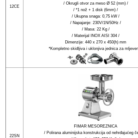
/ Okrugli otvor za meso Ø 52 (mm) /
12CE
/ *1 nož + 1 disk (6mm) /
/ Ukupna snaga: 0,75 kW /
/ Napajanje: 230V/1N/50Hz /
/ Masa: 22 Kg /
/ Materijal INOX AISI 304 /
Dimenzije: 440 x 270 x 450(h) mm
*Kompletno skidljiva i uklonjiva jednica za mljeve
FIMAR MESOREZNICA
/
Polirana aluminijska konstrukcija od nehrđajućeg če
22SN