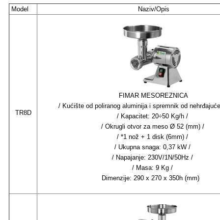
Model
Naziv/Opis
FIMAR MESOREZNICA
/ K
ućište od poliranog aluminija i spremnik od nehrđajuće
TR8D
/ Kapacitet: 20÷50 Kg/h /
/ Okrugli otvor za meso Ø 52 (mm) /
/ *1 nož + 1 disk (6mm) /
/ Ukupna snaga: 0,37 kW /
/ Napajanje: 230V/1N/50Hz /
/ Masa: 9 Kg /
Dimenzije: 290 x 270 x 350h (mm)