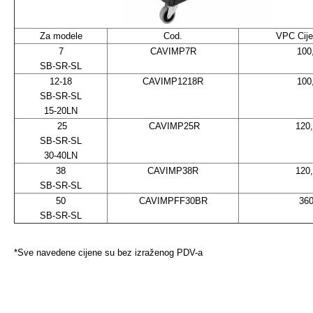
Za modele
Cod.
VPC Cij
7
CAVIMP7R
100
SB-SR-SL
12-18
CAVIMP1218R
100
SB-SR-SL
15-20LN
25
CAVIMP25R
120
SB-SR-SL
30-40LN
38
CAVIMP38R
120
SB-SR-SL
50
CAVIMPFF30BR
360
SB-SR-SL
*Sve navedene cijene su bez izraženog PDV-a