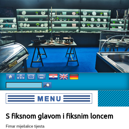
S fiksnom glavom i fiksnim loncem
Fimar miješalice tijesta