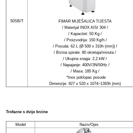
50SB/T
FIMAR MIJEŠALICA TIJESTA
/ Materijal INOX AISI 304 /
/ Kapacitet: 50 Kg /
/ Proizvodnja: 150 Kg/h /
/ Posuda: 62 L (Ø 500 x 310h (mm)) /
/ Brzina spirale: 80 okretaja/minuta /
/ Ukupna snaga: 2,2 kW /
/ Napajanje: 400V/3N/50Hz /
/ Masa: 185 Kg /
*Inox poklopac posude
Dimenzije: 927 x 520 x 1074÷1393h (mm)
Trofazne s dvije brzine
Model
Naziv/Opis