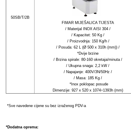
50SB/T/2B
FIMAR MIJEŠALICA TIJESTA
/ Materijal INOX AISI 304 /
/ Kapacitet: 50 Kg /
/ Proizvodnja: 150 Kg/h /
/ Posuda: 62 L (Ø 500 x 310h (mm)) /
*Dvije brzine
/ Brzina spirale: 80-160 okretaja/minuta /
/ Ukupna snaga: 2,2 kW /
/ Napajanje: 400V/3N/50Hz /
/ Masa: 185 Kg /
*Inox poklopac posude
Dimenzije: 927 x 520 x 1074÷1393h (mm)
*Sve navedene cijene su bez izraženog PDV-a
*Dodatna oprema: