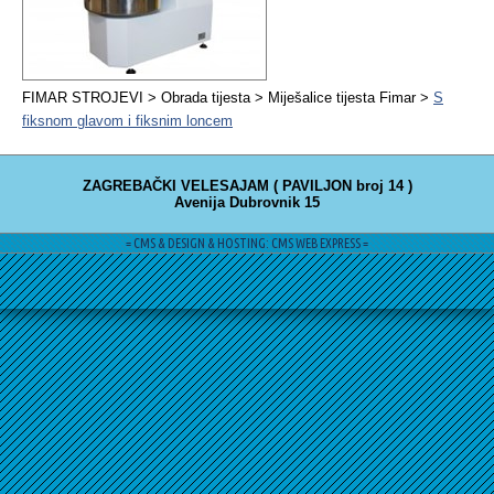
FIMAR STROJEVI > Obrada tijesta > Miješalice tijesta Fimar >
S
fiksnom glavom i fiksnim loncem
ZAGREBAČKI VELESAJAM ( PAVILJON broj 14 )
Avenija Dubrovnik 15
= CMS & DESIGN & HOSTING: CMS WEB EXPRESS =