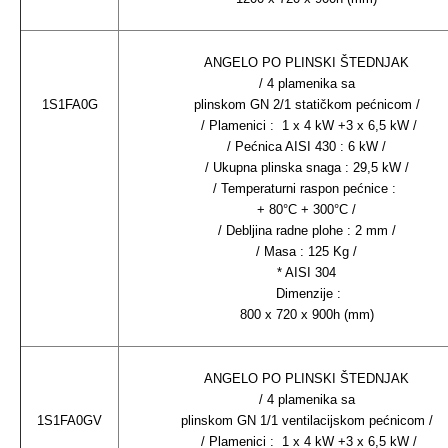
ANGELO PO PLINSKI ŠTEDNJAK
/ 4 plamenika sa
1S1FA0G
plinskom GN 2/1 statičkom pećnicom /
/ Plamenici : 1 x 4 kW +3 x 6,5 kW /
/ Pećnica AISI 430 : 6 kW /
/ Ukupna plinska snaga : 29,5 kW /
/ Temperaturni raspon pećnice :
+ 80°C + 300°C /
/ Debljina radne plohe : 2 mm /
/ Masa : 125 Kg /
* AISI 304
Dimenzije :
800 x 720 x 900h (mm)
ANGELO PO PLINSKI ŠTEDNJAK
/ 4 plamenika sa
1S1FA0GV
plinskom GN 1/1 ventilacijskom pećnicom /
/ Plamenici : 1 x 4 kW +3 x 6,5 kW /