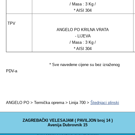
/ Masa : 3 Kg /
* AISI 304
TPV
ANGELO PO KRILNA VRATA
- LIJEVA
/ Masa : 3 Kg /
* AISI 304
* Sve navedene cijene su bez izraženog
PDV-a
ANGELO PO > Termička oprema > Linija 700 >
Štednjaci plinski
ZAGREBAČKI VELESAJAM ( PAVILJON broj 14 )
Avenija Dubrovnik 15