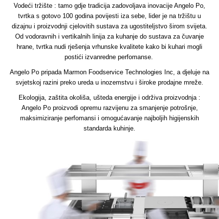
Vodeći tržište : tamo gdje tradicija zadovoljava inovacije Angelo Po,
tvrtka s gotovo 100 godina povijesti iza sebe, lider je na tržištu u
dizajnu i proizvodnji cjelovitih sustava za ugostiteljstvo širom svijeta.
Od vodoravnih i vertikalnih linija za kuhanje do sustava za čuvanje
hrane, tvrtka nudi rješenja vrhunske kvalitete kako bi kuhari mogli
postići izvanredne perfomanse.
Angelo Po pripada Marmon Foodservice Technologies Inc, a djeluje na
svjetskoj razini preko ureda u inozemstvu i široke prodajne mreže.
Ekologija, zaštita okoliša, ušteda energije i održiva proizvodnja :
Angelo Po proizvodi opremu razvijenu za smanjenje potrošnje,
maksimiziranje perfomansi i omogućavanje najboljih higijenskih
standarda kuhinje.