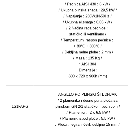
/ Pećnica AISI 430 : 6 kW /
/ Ukupna plinska snaga : 29,5 kW /
/ Napajanje : 230V/1N-50Hz /
/ Ukupna el.snaga : 0,05 kW /
/ 2 Načina rada pećnice :
statičko ili ventilirano /
/ Temperaturni raspon pećnice :
+ 80°C + 300°C /
/ Debljina radne plohe : 2 mm /
/ Masa : 135 Kg /
* AISI 304
Dimenzije :
800 x 720 x 900h (mm)
ANGELO PO PLINSKI ŠTEDNJAK
/ 2 plamenika i desno puna ploča sa
1S1FAPG
plinskom GN 2/1 statičkom pećnicom /
/ Plamenici : 2 x 6,5 kW /
/ Plamenik ispod ploče : 5,5 kW /
/ Ploča : legirani čelik debljine 15 mm /