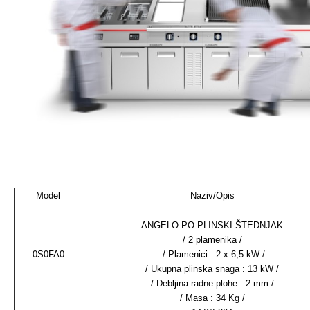
Model
Naziv/Opis
ANGELO PO PLINSKI ŠTEDNJAK
/ 2 plamenika /
0S0FA0
/ Plamenici : 2 x 6,5 kW /
/ Ukupna plinska snaga : 13 kW /
/ Debljina radne plohe : 2 mm /
/ Masa : 34 Kg /