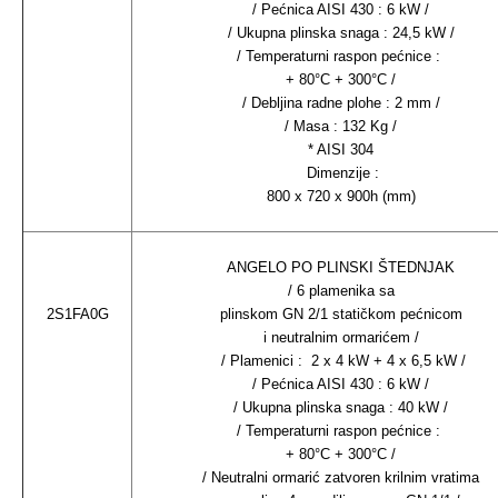
/ Pećnica AISI 430 : 6 kW /
/ Ukupna plinska snaga : 24,5 kW /
/ Temperaturni raspon pećnice :
+ 80°C + 300°C /
/ Debljina radne plohe : 2 mm /
/ Masa : 132 Kg /
* AISI 304
Dimenzije :
800 x 720 x 900h (mm)
ANGELO PO PLINSKI ŠTEDNJAK
/ 6 plamenika sa
2S1FA0G
plinskom GN 2/1 statičkom pećnicom
i neutralnim ormarićem /
/ Plamenici : 2 x 4 kW + 4 x 6,5 kW /
/ Pećnica AISI 430 : 6 kW /
/ Ukupna plinska snaga : 40 kW /
/ Temperaturni raspon pećnice :
+ 80°C + 300°C /
/ Neutralni ormarić zatvoren krilnim vratima