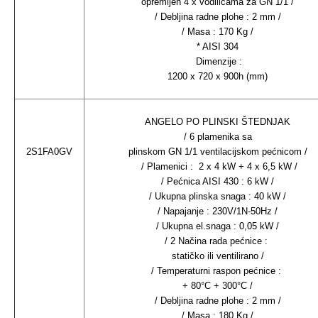
opremljen 4 x vodilicama za GN 1/1 /
/ Debljina radne plohe : 2 mm /
/ Masa : 170 Kg /
* AISI 304
Dimenzije :
1200 x 720 x 900h (mm)
ANGELO PO PLINSKI ŠTEDNJAK
/ 6 plamenika sa
2S1FA0GV
plinskom GN 1/1 ventilacijskom pećnicom /
/ Plamenici : 2 x 4 kW + 4 x 6,5 kW /
/ Pećnica AISI 430 : 6 kW /
/ Ukupna plinska snaga : 40 kW /
/ Napajanje : 230V/1N-50Hz /
/ Ukupna el.snaga : 0,05 kW /
/ 2 Načina rada pećnice :
statičko ili ventilirano /
/ Temperaturni raspon pećnice :
+ 80°C + 300°C /
/ Debljina radne plohe : 2 mm /
/ Masa : 180 Kg /