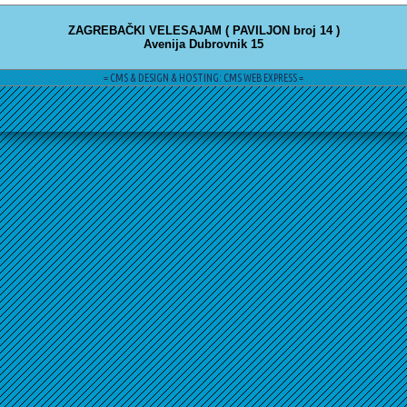
ZAGREBAČKI VELESAJAM ( PAVILJON broj 14 )
Avenija Dubrovnik 15
= CMS & DESIGN & HOSTING: CMS WEB EXPRESS =