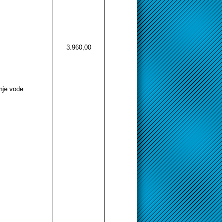
3.960,00
nje vode