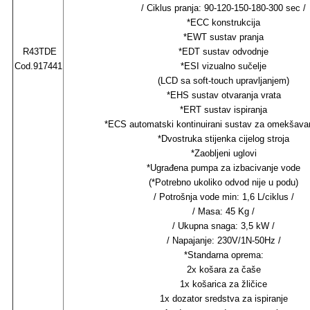
/ Ciklus pranja: 90-120-150-180-300 sec /
*ECC konstrukcija
*EWT sustav pranja
R43TDE
*EDT sustav odvodnje
Cod.917441
*ESI vizualno sučelje
(LCD sa soft-touch upravljanjem)
*EHS sustav otvaranja vrata
*ERT sustav ispiranja
*ECS automatski kontinuirani sustav za omekšava
*Dvostruka stijenka cijelog stroja
*Zaobljeni uglovi
*Ugrađena pumpa za izbacivanje vode
(*Potrebno ukoliko odvod nije u podu)
/ Potrošnja vode min: 1,6 L/ciklus /
/ Masa: 45 Kg /
/ Ukupna snaga: 3,5 kW /
/ Napajanje: 230V/1N-50Hz /
*Standarna oprema:
2x košara za čaše
1x košarica za žličice
1x dozator sredstva za ispiranje