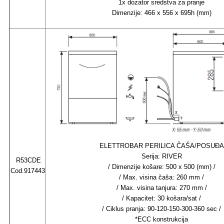
1x dozator sredstva za pranje
Dimenzije: 466 x 556 x 695h (mm)
ELETTROBAR PERILICA ČAŠA/POSUĐA
Serija: RIVER
R53CDE
/ Dimenzije košare: 500 x 500 (mm) /
Cod.917443
/ Max. visina čaša: 260 mm /
/ Max. visina tanjura: 270 mm /
/ Kapacitet: 30 košara/sat /
/ Ciklus pranja: 90-120-150-300-360 sec /
*ECC konstrukcija