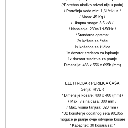
(*Potrebno ukoliko odvod nije u podu)
/ Potrošnja vode min: 1,6L/ciklus /
/ Masa: 45 Kg /
/ Ukupna snaga: 3,5 kW /
/ Napajanje: 230V/1N-50Hz /
*Standarna oprema:
2x košara za čaše
1x košarica za žličice
1x dozator sredstva za ispiranje
1x dozator sredstva za pranje
Dimenzije: 466 x 556 x 695h (mm)
ELETTROBAR PERILICA ČAŠA
Serija: RIVER
/ Dimenzije košare: 400 x 400 (mm) /
/ Max. visina čaša: 300 mm /
/ Max. visina tanjura: 320 mm /
*Uz korištenje dodatnog seta 901055
moguće je pranje dvije odvojene košare
/ Kapacitet: 30 košara/sat /