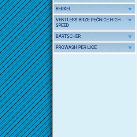
BERKEL
VENTLESS BRZE PEĆNICE HIGH
SPEED
BARTSCHER
PROWASH PERILICE