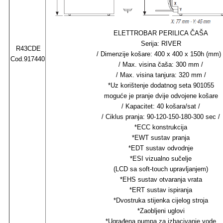
ELETTROBAR PERILICA ČAŠA
Serija: RIVER
R43CDE
/ Dimenzije košare: 400 x 400 x 150h (mm) 
Cod.917440
/ Max. visina čaša: 300 mm /
/ Max. visina tanjura: 320 mm /
*Uz korištenje dodatnog seta 901055
moguće je pranje dvije odvojene košare
/ Kapacitet: 40 košara/sat /
/ Ciklus pranja: 90-120-150-180-300 sec /
*ECC konstrukcija
*EWT sustav pranja
*EDT sustav odvodnje
*ESI vizualno sučelje
(LCD sa soft-touch upravljanjem)
*EHS sustav otvaranja vrata
*ERT sustav ispiranja
*Dvostruka stijenka cijelog stroja
*Zaobljeni uglovi
*Ugrađena pumpa za izbacivanje vode