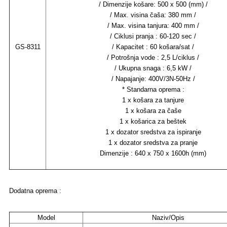
/ Dimenzije košare: 500 x 500 (mm) /
/ Max. visina čaša: 380 mm /
/ Max. visina tanjura: 400 mm /
/ Ciklusi pranja : 60-120 sec /
GS-8311
/ Kapacitet : 60 košara/sat /
/ Potrošnja vode : 2,5 L/ciklus /
/ Ukupna snaga : 6,5 kW /
/ Napajanje: 400V/3N-50Hz /
* Standarna oprema :
1 x košara za tanjure
1 x košara za čaše
1 x košarica za beštek
1 x dozator sredstva za ispiranje
1 x dozator sredstva za pranje
Dimenzije : 640 x 750 x 1600h (mm)
Dodatna oprema :
Model
Naziv/Opis